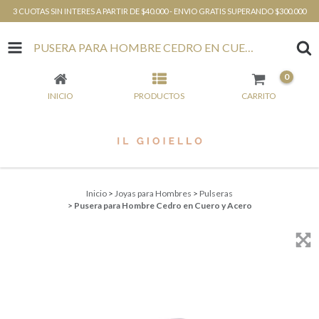
3 CUOTAS SIN INTERES A PARTIR DE $40.000 - ENVIO GRATIS SUPERANDO $300.000
PUSERA PARA HOMBRE CEDRO EN CUERO Y ACERO
0
INICIO
PRODUCTOS
CARRITO
Inicio
>
Joyas para Hombres
>
Pulseras
>
Pusera para Hombre Cedro en Cuero y Acero