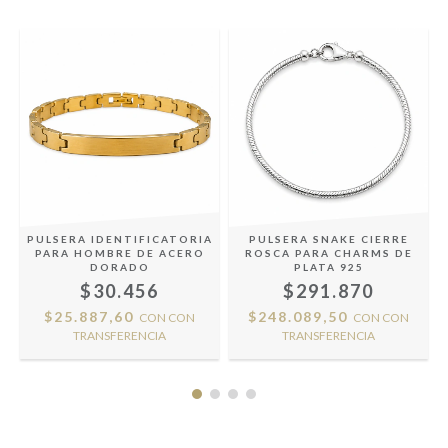
PULSERA IDENTIFICATORIA
PULSERA SNAKE CIERRE
PARA HOMBRE DE ACERO
ROSCA PARA CHARMS DE
DORADO
PLATA 925
$30.456
$291.870
$25.887,60
$248.089,50
CON
CON
CON
CON
TRANSFERENCIA
TRANSFERENCIA