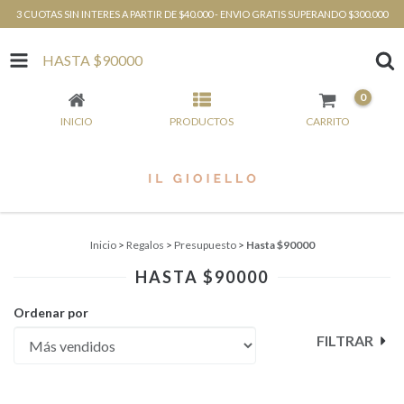
3 CUOTAS SIN INTERES A PARTIR DE $40.000 - ENVIO GRATIS SUPERANDO $300.000
HASTA $90000
0
INICIO
PRODUCTOS
CARRITO
Inicio
>
Regalos
>
Presupuesto
>
Hasta $90000
HASTA $90000
Ordenar por
FILTRAR