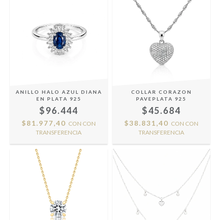
ANILLO HALO AZUL DIANA
COLLAR CORAZON
EN PLATA 925
PAVEPLATA 925
$96.444
$45.684
$81.977,40
$38.831,40
CON
CON
CON
CON
TRANSFERENCIA
TRANSFERENCIA