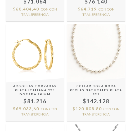
$71.064
$76.140
$60.404,40
$64.719
CON
CON
CON
CON
TRANSFERENCIA
TRANSFERENCIA
ARGOLLAS TORZADAS
COLLAR BORA BORA
PLATA ITALIANA 925
PERLAS NATURALES PLATA
DORADA 20 MM
925
$81.216
$142.128
$69.033,60
$120.808,80
CON
CON
CON
CON
TRANSFERENCIA
TRANSFERENCIA