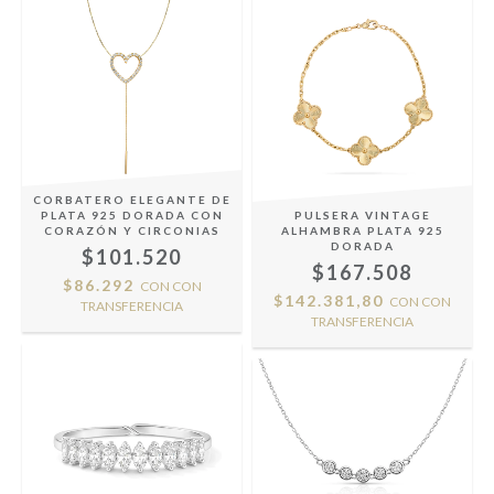
CORBATERO ELEGANTE DE
PLATA 925 DORADA CON
PULSERA VINTAGE
CORAZÓN Y CIRCONIAS
ALHAMBRA PLATA 925
DORADA
$101.520
$167.508
$86.292
CON
CON
$142.381,80
CON
CON
TRANSFERENCIA
TRANSFERENCIA