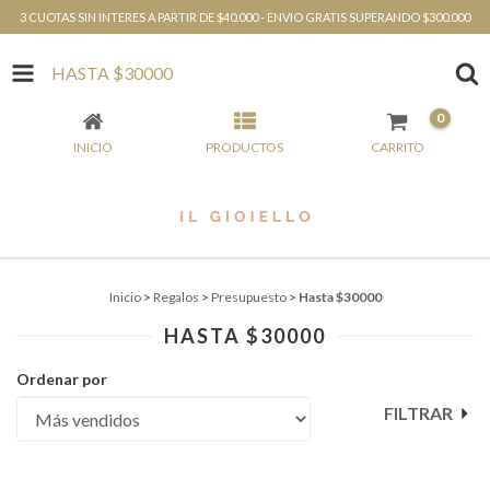
3 CUOTAS SIN INTERES A PARTIR DE $40.000 - ENVIO GRATIS SUPERANDO $300.000
HASTA $30000
0
INICIO
PRODUCTOS
CARRITO
Inicio
>
Regalos
>
Presupuesto
>
Hasta $30000
HASTA $30000
Ordenar por
FILTRAR