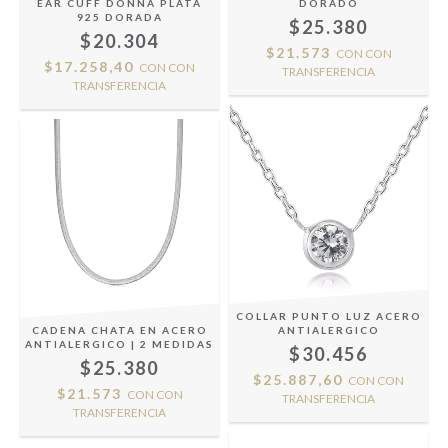
EAR CUFF DONNA PLATA
DORADO
925 DORADA
$25.380
$20.304
$21.573
CON
CON
$17.258,40
CON
CON
TRANSFERENCIA
TRANSFERENCIA
COLLAR PUNTO LUZ ACERO
CADENA CHATA EN ACERO
ANTIALERGICO
ANTIALERGICO | 2 MEDIDAS
$30.456
$25.380
$25.887,60
CON
CON
$21.573
CON
CON
TRANSFERENCIA
TRANSFERENCIA