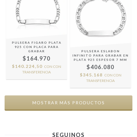
PULSERA FIGARO PLATA
925 CON PLACA PARA
GRABAR
PULSERA ESLABON
INFINITO PARA GRABAR EN
$164.970
PLATA 925 ESPESOR 7 MM
$140.224,50
$406.080
CON
CON
TRANSFERENCIA
$345.168
CON
CON
TRANSFERENCIA
MOSTRAR MÁS PRODUCTOS
SEGUINOS