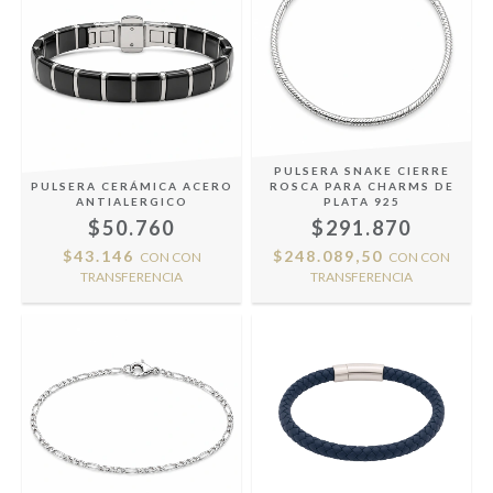
PULSERA SNAKE CIERRE
PULSERA CERÁMICA ACERO
ROSCA PARA CHARMS DE
ANTIALERGICO
PLATA 925
$50.760
$291.870
$43.146
$248.089,50
CON
CON
CON
CON
TRANSFERENCIA
TRANSFERENCIA