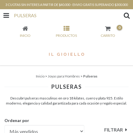
3 CUOTAS SIN INTERES A PARTIR DE $40.000 - ENVIO GRATIS SUPERANDO $300.000
PULSERAS
0
INICIO
PRODUCTOS
CARRITO
Inicio
>
Joyas para Hombres
>
Pulseras
PULSERAS
Descubrí pulseras masculinas en oro 18 kilates, cuero y plata 925. Estilo
moderno, elegancia y calidad garantizada para cada ocasión y regalo especial.
Ordenar por
FILTRAR