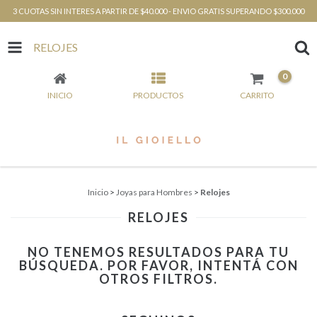
3 CUOTAS SIN INTERES A PARTIR DE $40.000 - ENVIO GRATIS SUPERANDO $300.000
RELOJES
0
INICIO
PRODUCTOS
CARRITO
Inicio
>
Joyas para Hombres
>
Relojes
RELOJES
NO TENEMOS RESULTADOS PARA TU
BÚSQUEDA. POR FAVOR, INTENTÁ CON
OTROS FILTROS.