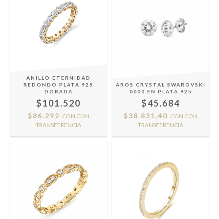
ANILLO ETERNIDAD
REDONDO PLATA 925
AROS CRYSTAL SWAROVSKI
DORADA
0000 EN PLATA 925
$101.520
$45.684
$86.292
$38.831,40
CON
CON
CON
CON
TRANSFERENCIA
TRANSFERENCIA