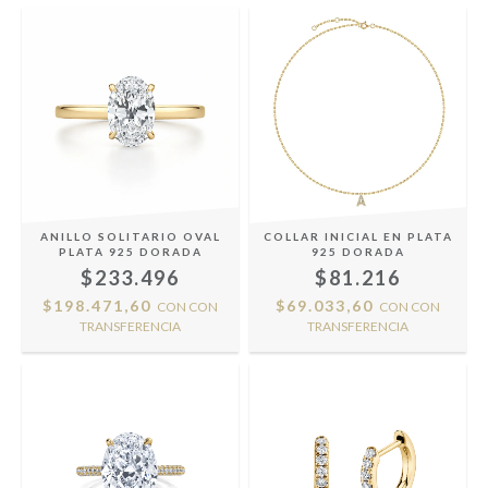
ANILLO SOLITARIO OVAL
COLLAR INICIAL EN PLATA
PLATA 925 DORADA
925 DORADA
$233.496
$81.216
$198.471,60
$69.033,60
CON
CON
CON
CON
TRANSFERENCIA
TRANSFERENCIA