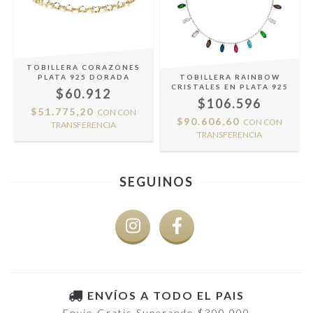
TOBILLERA CORAZONES
PLATA 925 DORADA
TOBILLERA RAINBOW
CRISTALES EN PLATA 925
$60.912
$106.596
$51.775,20
CON
CON
$90.606,60
CON
CON
TRANSFERENCIA
TRANSFERENCIA
SEGUINOS
ENVÍOS A TODO EL PAIS
Envio Gratis Superando $300.000