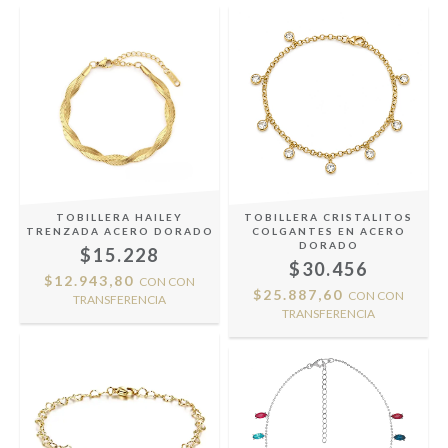
TOBILLERA HAILEY
TOBILLERA CRISTALITOS
TRENZADA ACERO DORADO
COLGANTES EN ACERO
DORADO
$15.228
$30.456
$12.943,80
CON
CON
$25.887,60
CON
CON
TRANSFERENCIA
TRANSFERENCIA