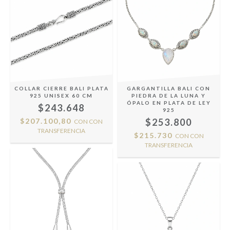
COLLAR CIERRE BALI PLATA
GARGANTILLA BALI CON
925 UNISEX 60 CM
PIEDRA DE LA LUNA Y
ÓPALO EN PLATA DE LEY
$243.648
925
$207.100,80
$253.800
CON
CON
TRANSFERENCIA
$215.730
CON
CON
TRANSFERENCIA