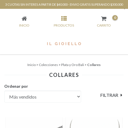
3 CUOTAS SIN INTERES A PARTIR DE $40.000 - ENVIO GRATIS SUPERANDO $300.000
COLLARES
0
INICIO
PRODUCTOS
CARRITO
Inicio
>
Colecciones
>
Plata y Oro Bali
>
Collares
COLLARES
Ordenar por
FILTRAR