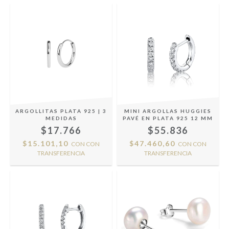
ARGOLLITAS PLATA 925 | 3
MINI ARGOLLAS HUGGIES
MEDIDAS
PAVÉ EN PLATA 925 12 MM
$17.766
$55.836
$15.101,10
$47.460,60
CON
CON
CON
CON
TRANSFERENCIA
TRANSFERENCIA