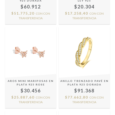
925 DORADA
LEY 925
$60.912
$20.304
$51.775,20
$17.258,40
CON
CON
CON
CON
TRANSFERENCIA
TRANSFERENCIA
AROS MINI MARIPOSAS EN
ANILLO TRENZADO PAVÉ EN
PLATA 925 ROSE
PLATA 925 DORADA
$30.456
$91.368
$25.887,60
$77.662,80
CON
CON
CON
CON
TRANSFERENCIA
TRANSFERENCIA