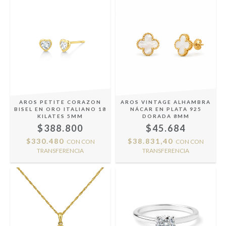
AROS PETITE CORAZON
AROS VINTAGE ALHAMBRA
BISEL EN ORO ITALIANO 18
NÁCAR EN PLATA 925
KILATES 5MM
DORADA 8MM
$388.800
$45.684
$330.480
$38.831,40
CON
CON
CON
CON
TRANSFERENCIA
TRANSFERENCIA