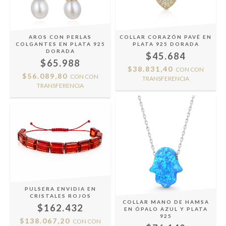
AROS CON PERLAS
COLLAR CORAZÓN PAVÉ EN
COLGANTES EN PLATA 925
PLATA 925 DORADA
DORADA
$45.684
$65.988
$38.831,40
CON
CON
$56.089,80
CON
CON
TRANSFERENCIA
TRANSFERENCIA
PULSERA ENVIDIA EN
CRISTALES ROJOS
COLLAR MANO DE HAMSA
$162.432
EN ÓPALO AZUL Y PLATA
925
$138.067,20
CON
CON