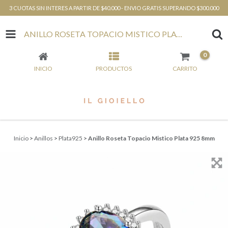
3 CUOTAS SIN INTERES A PARTIR DE $40.000 - ENVIO GRATIS SUPERANDO $300.000
ANILLO ROSETA TOPACIO MISTICO PLATA 925 8MM
0
INICIO
PRODUCTOS
CARRITO
Inicio
>
Anillos
>
Plata925
>
Anillo Roseta Topacio Mistico Plata 925 8mm