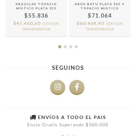
A
ARGOLLAS TOPACIO
AROS BATU PLATA 925 Y
MÍSTICO PLATA 925
TOPACIO MISTICO
$55.836
$71.064
$47.460,60
$60.404,40
CON
CON
CON
CON
TRANSFERENCIA
TRANSFERENCIA
SEGUINOS
ENVÍOS A TODO EL PAIS
Envio Gratis Superando $300.000