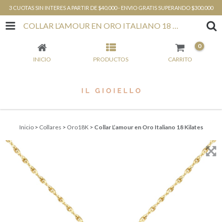
3 CUOTAS SIN INTERES A PARTIR DE $40.000 - ENVIO GRATIS SUPERANDO $300.000
COLLAR L’AMOUR EN ORO ITALIANO 18 KILATES
0
INICIO
PRODUCTOS
CARRITO
Inicio
>
Collares
>
Oro18K
>
Collar L’amour en Oro Italiano 18 Kilates