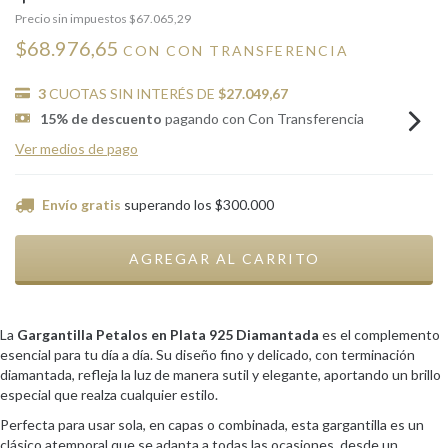
Precio sin impuestos
$67.065,29
$68.976,65
CON
CON TRANSFERENCIA
3
CUOTAS SIN INTERÉS DE
$27.049,67
15% de descuento
pagando con Con Transferencia
Ver medios de pago
Envío gratis
superando los
$300.000
La
Gargantilla Petalos en Plata 925 Diamantada
es el complemento
esencial para tu día a día. Su diseño fino y delicado, con terminación
diamantada, refleja la luz de manera sutil y elegante, aportando un brillo
especial que realza cualquier estilo.
Perfecta para usar sola, en capas o combinada, esta gargantilla es un
clásico atemporal que se adapta a todas las ocasiones, desde un