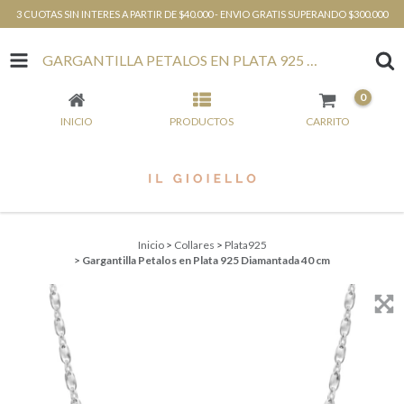
3 CUOTAS SIN INTERES A PARTIR DE $40.000 - ENVIO GRATIS SUPERANDO $300.000
GARGANTILLA PETALOS EN PLATA 925 DIAMANTADA 40 CM
0
INICIO
PRODUCTOS
CARRITO
Inicio
>
Collares
>
Plata925
>
Gargantilla Petalos en Plata 925 Diamantada 40 cm