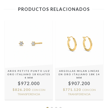
PRODUCTOS RELACIONADOS
AROS PETITE PUNTO LUZ
ARGOLLAS MILAN LINEAS
ORO ITALIANO 18 KILATES
EN ORO ITALIANO 18K 14
4 MM
MM
$972.000
$907.200
$826.200
$771.120
CON
CON
CON
CON
TRANSFERENCIA
TRANSFERENCIA