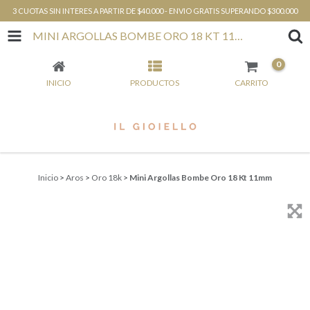
3 CUOTAS SIN INTERES A PARTIR DE $40.000 - ENVIO GRATIS SUPERANDO $300.000
MINI ARGOLLAS BOMBE ORO 18 KT 11MM
0
INICIO
PRODUCTOS
CARRITO
Inicio
>
Aros
>
Oro 18k
>
Mini Argollas Bombe Oro 18 Kt 11mm