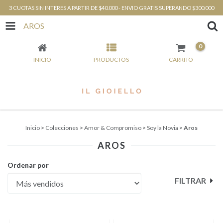
3 CUOTAS SIN INTERES A PARTIR DE $40.000 - ENVIO GRATIS SUPERANDO $300.000
AROS
0
INICIO
PRODUCTOS
CARRITO
Inicio
>
Colecciones
>
Amor & Compromiso
>
Soy la Novia
>
Aros
AROS
Ordenar por
FILTRAR