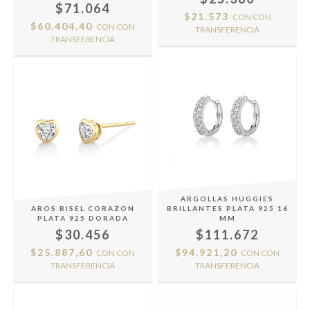
$71.064
$21.573
CON
CON
$60.404,40
CON
CON
TRANSFERENCIA
TRANSFERENCIA
ARGOLLAS HUGGIES
AROS BISEL CORAZON
BRILLANTES PLATA 925 16
PLATA 925 DORADA
MM
$30.456
$111.672
$25.887,60
$94.921,20
CON
CON
CON
CON
TRANSFERENCIA
TRANSFERENCIA