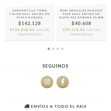
O
GARGANTILLA TENIS
MINI ARGOLLAS HUGGIES
COLOR AZUL ZAFIRO EN
PAVÉ AZUL ZAFIRO EN
PLATA DORADA
PLATA 925 DORADA 10 MM
$142.128
$40.608
$120.808,80
$34.516,80
CON
CON
CON
CON
TRANSFERENCIA
TRANSFERENCIA
SEGUINOS
ENVÍOS A TODO EL PAIS