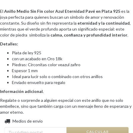
El
Anillo Medio Sin Fin color Azul Eternidad Pavé en Plata 925
es la
joya perfecta para quienes buscan un símbolo de amor y renovación
constante. Su diseño sin fin representa la
eternidad y la continuidad
,
mientras que el verde profundo aporta un significado especial: este
color de piedra simboliza la
calma, confianza y profundidad interior
.
Detalles:
Plata de ley 925
con un acabado en Oro 18k
Piedras: Circonitas color veazul zafiro
Espesor 1 mm
Ideal para lucir solo o combinado con otros anillos
Enviado envuelto para regalo
Información adicional
.
Regalate o sorprende a alguien especial con este anillo que no solo
embellece, sino que también carga con un mensaje lleno de esperanza y
amor eterno.
CAMBIAR CP
Entregas para el CP:
Medios de envío
CALCULAR