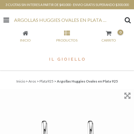
3 CUOTAS SIN INTERES A PARTIR DE $40.000 - ENVIO GRATIS SUPERANDO $300.000
ARGOLLAS HUGGIES OVALES EN PLATA 925
0
INICIO
PRODUCTOS
CARRITO
Inicio
>
Aros
>
Plata925
>
Argollas Huggies Ovales en Plata 925