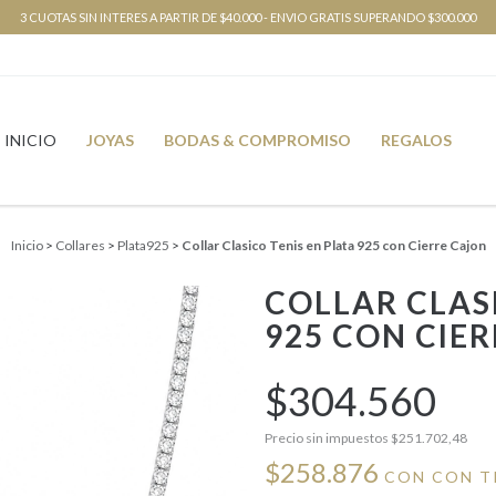
3 CUOTAS SIN INTERES A PARTIR DE $40.000 - ENVIO GRATIS SUPERANDO $300.000
INICIO
JOYAS
BODAS & COMPROMISO
REGALOS
Inicio
>
Collares
>
Plata925
>
Collar Clasico Tenis en Plata 925 con Cierre Cajon
COLLAR CLAS
925 CON CIE
$304.560
Precio sin impuestos
$251.702,48
$258.876
CON
CON T