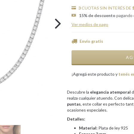
3
CUOTAS SIN INTERÉS DE
15% de descuento
pagando 
Ver medios de pago
Envío gratis
¡Agregá este producto y
tenés e
Descubre la
elegancia atemporal
d
realza cualquier atuendo. Con delic
puntas
, este collar es perfecto tant
ocasiones especiales.
Detalles:
Material:
Plata de ley 925
Espesor 2 mm.