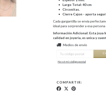
Largo Total: 40 cm
Circonitas.
Cierre Cajon - aporta segur
Cada gargantilla se envía perfectam
ideal para sorprender a esa persona 
Información Adicional: Esta joya 
calidad en joyeria, es unica y cue
Entregas para el CP:
Medios de envío
C
No sé mi código postal
COMPARTIR: