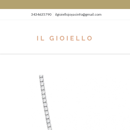
3434635790
ilgioiellojoyasinfo@gmail.com