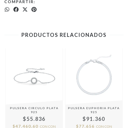
COMPARTIR:
PRODUCTOS RELACIONADOS
PULSERA CIRCULO PLATA
PULSERA EUPHORIA PLATA
925
925
$55.836
$91.360
$47.460,60
$77.656
CON
CON
CON
CON