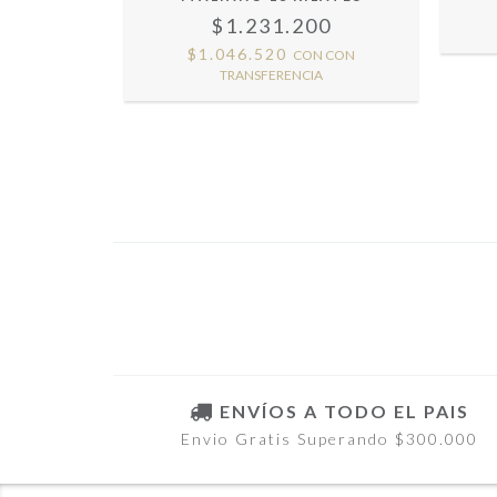
R 1 MM
$1.231.200
00
$1.046.520
CON
CON
ANSFERENCIA
TRANSFERENCIA
ENVÍOS A TODO EL PAIS
Envio Gratis Superando $300.000