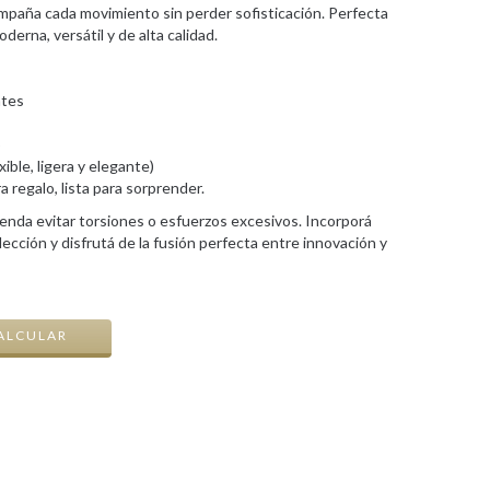
mpaña cada movimiento sin perder sofisticación. Perfecta
erna, versátil y de alta calidad.
ates
o
ible, ligera y elegante)
 regalo, lista para sorprender.
ienda evitar torsiones o esfuerzos excesivos. Incorporá
colección y disfrutá de la fusión perfecta entre innovación y
CAMBIAR CP
ALCULAR