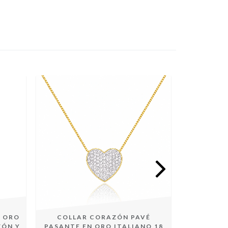
E ORO
COLLAR CORAZÓN PAVÉ
MEDAL
ZÓN Y
PASANTE EN ORO ITALIANO 18
GRABAR E