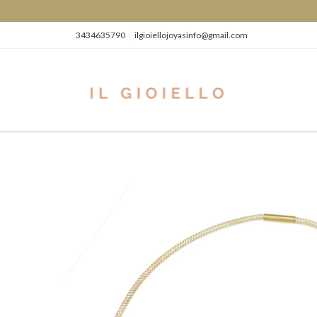
3434635790
ilgioiellojoyasinfo@gmail.com