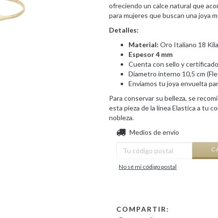
ofreciendo un calce natural que aco
para mujeres que buscan una joya mod
Detalles:
Material:
Oro Italiano 18 Kil
Espesor 4 mm
Cuenta con sello y certificad
Diametro interno 10,5 cm (Flex
Enviamos tu joya envuelta para
Para conservar su belleza, se recom
esta pieza de la línea Elastica a tu 
nobleza.
Entregas para el CP:
Medios de envío
C
No sé mi código postal
COMPARTIR: