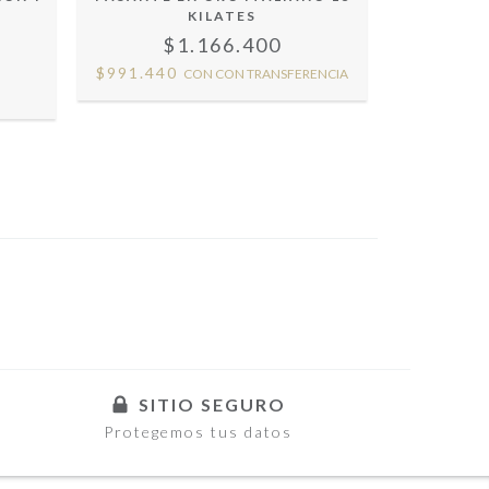
KILATES
$1.166.400
$
$991.440
$936.36
CON
CON TRANSFERENCIA
SITIO SEGURO
Protegemos tus datos