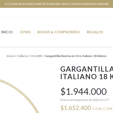
3 CUOTAS SIN INTERES A PARTIR DE $40.000 - ENVIO GRATIS SUPERANDO $300.000
INICIO
JOYAS
BODAS & COMPROMISO
REGALOS
Inicio
>
Collares
>
Oro18K
>
Gargantilla Elastica en Oro Italiano 18 kilates
GARGANTILLA
ITALIANO 18 
$1.944.000
Precio sin impuestos
$1.606.611,57
$1.652.400
CON
CON