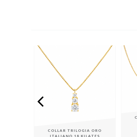
IANA
COLLAR TRILOGIA ORO
ALIANO 18
ITALIANO 18 KILATES