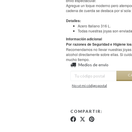
brillo espectacular.
Agregue un toque moderno pero atemporal
cadena de cuerda se destaca por sí sola y
Detalles:
Acero Italiano 316 L.
Todas nuestras joyas son enviada
Información adicional
Por razones de Seguridad e Higiene los
Recomendamos no llevar nuestras joyas en
alcohol directamente sobre ellas. Si cui
mucho tiempo.
Entregas para el CP:
Medios de envío
C
No sé mi código postal
COMPARTIR: