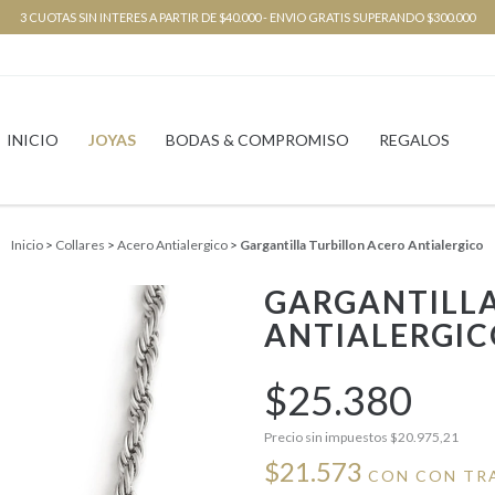
3 CUOTAS SIN INTERES A PARTIR DE $40.000 - ENVIO GRATIS SUPERANDO $300.000
INICIO
JOYAS
BODAS & COMPROMISO
REGALOS
Inicio
>
Collares
>
Acero Antialergico
>
Gargantilla Turbillon Acero Antialergico
GARGANTILLA
ANTIALERGIC
$25.380
Precio sin impuestos
$20.975,21
$21.573
CON
CON TR