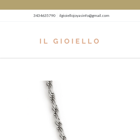
3434635790
ilgioiellojoyasinfo@gmail.com