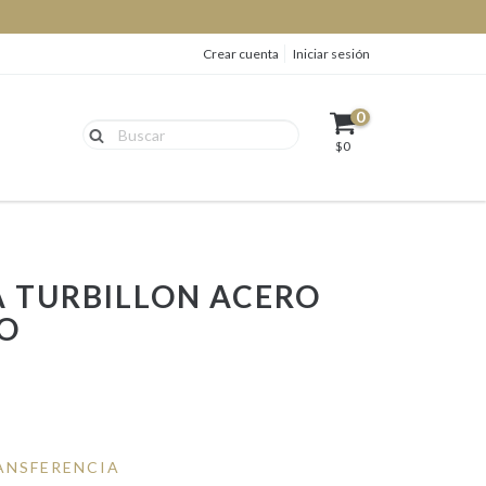
Crear cuenta
Iniciar sesión
0
$0
 TURBILLON ACERO
O
ANSFERENCIA