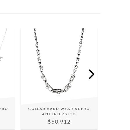
ERO
COLLAR HARD WEAR ACERO
GARGANTI
ANTIALERGICO
Z
$60.912