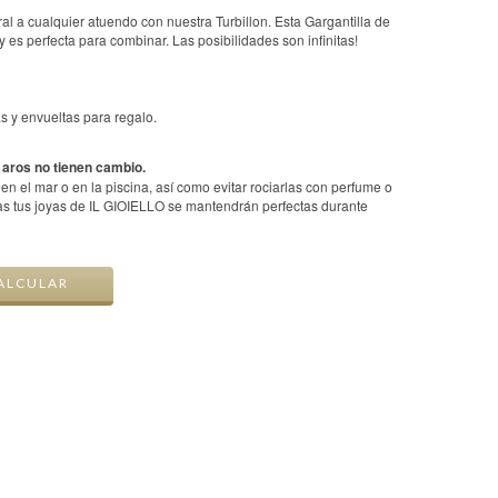
 a cualquier atuendo con nuestra Turbillon. Esta Gargantilla de
 es perfecta para combinar. Las posibilidades son infinitas!
s y envueltas para regalo.
 aros no tienen cambio.
 el mar o en la piscina, así como evitar rociarlas con perfume o
das tus joyas de IL GIOIELLO se mantendrán perfectas durante
CAMBIAR CP
ALCULAR