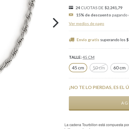
24
CUOTAS DE
$2.241,79
15% de descuento
pagando 
Ver medios de pago
Envío gratis
superando los
$
TALLE:
45 CM
45 cm
50 cm
60 cm
¡NO TE LO PIERDAS, ES EL 
La cadena Tourbillon está compuesta por