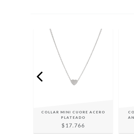
ORAZON
COLLAR MINI CUORE ACERO
CO
RGICO
PLATEADO
AN
$17.766