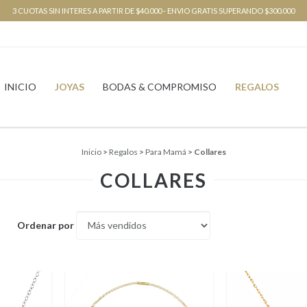
3 CUOTAS SIN INTERES A PARTIR DE $40.000 - ENVIO GRATIS SUPERANDO $300.000
INICIO
JOYAS
BODAS & COMPROMISO
REGALOS
Inicio
>
Regalos
>
Para Mamá
>
Collares
COLLARES
Ordenar por