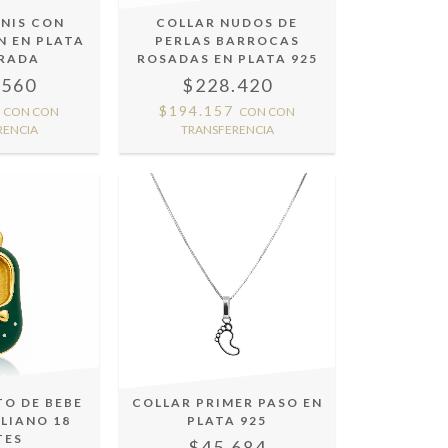
ENIS CON
COLLAR NUDOS DE
N EN PLATA
PERLAS BARROCAS
ORADA
ROSADAS EN PLATA 925
.560
$228.420
6
$194.157
CON
CON
CON
CON
RENCIA
TRANSFERENCIA
TO DE BEBE
COLLAR PRIMER PASO EN
LIANO 18
PLATA 925
TES
$45.684