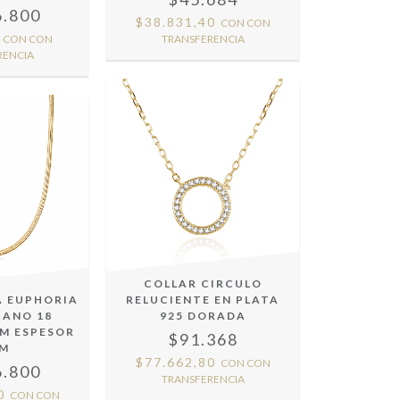
6.800
$38.831,40
CON
CON
0
CON
CON
TRANSFERENCIA
RENCIA
COLLAR CIRCULO
A EUPHORIA
RELUCIENTE EN PLATA
IANO 18
925 DORADA
CM ESPESOR
$91.368
MM
$77.662,80
CON
CON
6.800
TRANSFERENCIA
80
CON
CON