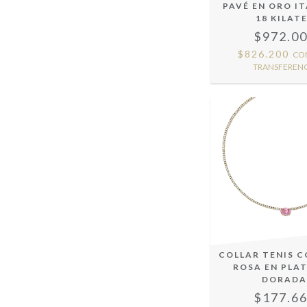
PAVÉ EN ORO I
18 KILAT
$972.0
$826.200
CO
TRANSFERENC
COLLAR TENIS C
ROSA EN PLAT
DORAD
$177.6