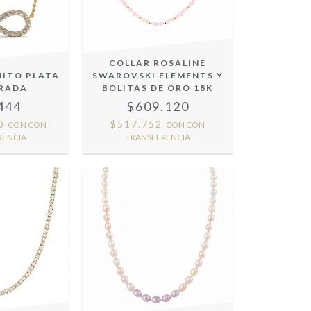
COLLAR ROSALINE
NITO PLATA
SWAROVSKI ELEMENTS Y
ORADA
BOLITAS DE ORO 18K
444
$609.120
40
$517.752
CON
CON
CON
CON
RENCIA
TRANSFERENCIA