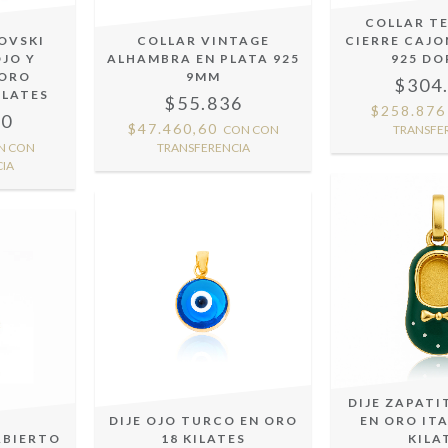
COLLAR T
OVSKI
COLLAR VINTAGE
CIERRE CAJO
JO Y
ALHAMBRA EN PLATA 925
925 D
 ORO
9MM
$304
ILATES
$55.836
$258.87
20
$47.460,60
CON
CON
TRANSFE
N
CON
TRANSFERENCIA
IA
DIJE ZAPATI
DIJE OJO TURCO EN ORO
EN ORO ITA
ABIERTO
18 KILATES
KILA