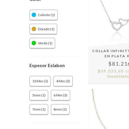
Celeste (1)
Dorado (1)
Verde (1)
COLLAR INFINIT
EN PLATA 
$81.21
Espesor Eslabon
$69.033,60
C
TRANSFERENC
10 Mm (1)
4 Mm (3)
5mm (1)
6 Mm (3)
7mm (1)
8mm (1)