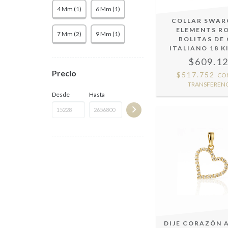
4 Mm (1)
6 Mm (1)
COLLAR SWAR
ELEMENTS RO
7 Mm (2)
9 Mm (1)
BOLITAS DE
ITALIANO 18 K
$609.1
Precio
$517.752
CO
TRANSFERENC
Desde
Hasta
DIJE CORAZÓN 