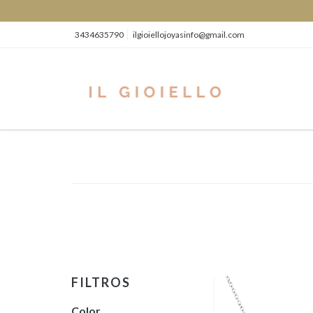
3434635790
ilgioiellojoyasinfo@gmail.com
FILTROS
Color