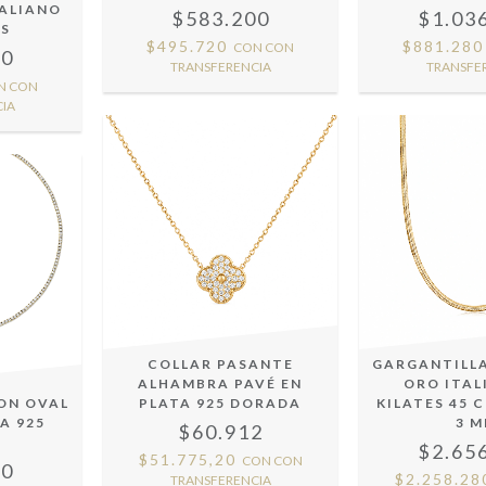
TALIANO
$583.200
$1.03
ES
$495.720
$881.28
CON
CON
00
TRANSFERENCIA
TRANSFE
N
CON
IA
COLLAR PASANTE
GARGANTILL
ALHAMBRA PAVÉ EN
ORO ITAL
ON OVAL
PLATA 925 DORADA
KILATES 45 
A 925
3 
$60.912
A
$2.65
$51.775,20
CON
CON
60
$2.258.2
TRANSFERENCIA