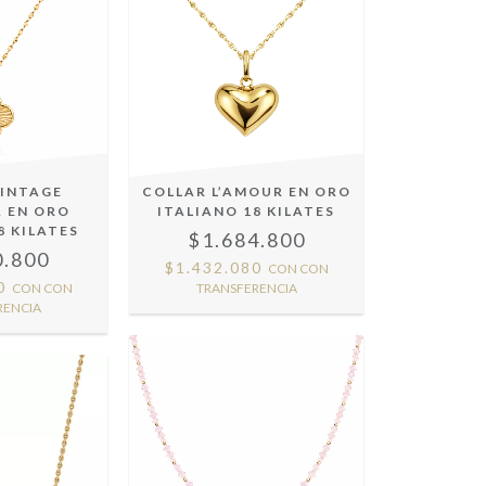
VINTAGE
COLLAR L’AMOUR EN ORO
 EN ORO
ITALIANO 18 KILATES
8 KILATES
$1.684.800
0.800
$1.432.080
CON
CON
80
CON
CON
TRANSFERENCIA
RENCIA