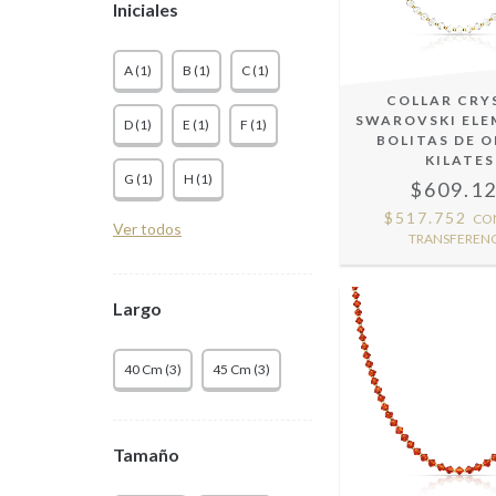
Iniciales
A (1)
B (1)
C (1)
COLLAR CRY
SWAROVSKI ELE
D (1)
E (1)
F (1)
BOLITAS DE O
KILATES
G (1)
H (1)
$609.1
$517.752
CO
Ver todos
TRANSFERENC
Largo
40 Cm (3)
45 Cm (3)
Tamaño