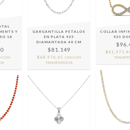
STAL
MENTS Y
GARGANTILLA PETALOS
COLLAR INFI
RO 18
EN PLATA 925
925 D
DIAMANTADA 40 CM
$96.
20
$81.149
$81.977,
$68.976,65
N
CON
CON
CON
TRANSFE
IA
TRANSFERENCIA