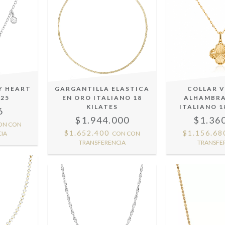
Y HEART
GARGANTILLA ELASTICA
COLLAR 
925
EN ORO ITALIANO 18
ALHAMBRA
KILATES
ITALIANO 1
6
$1.944.000
$1.36
ON
CON
$1.652.400
$1.156.6
IA
CON
CON
TRANSFERENCIA
TRANSFE