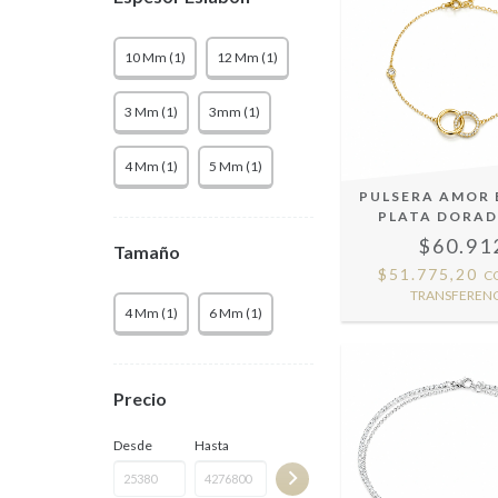
10 Mm (1)
12 Mm (1)
3 Mm (1)
3mm (1)
4 Mm (1)
5 Mm (1)
PULSERA AMOR
PLATA DORAD
$60.91
Tamaño
$51.775,20
C
TRANSFERENC
4 Mm (1)
6 Mm (1)
Precio
Desde
Hasta