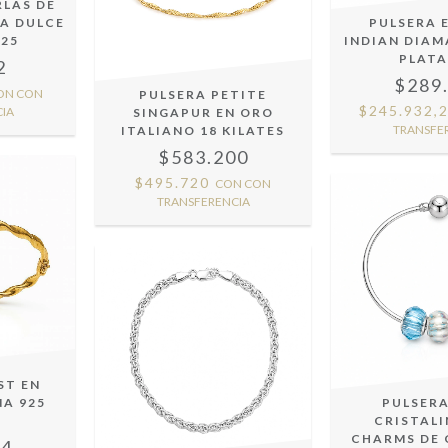
RLAS DE
A DULCE
PULSERA 
925
INDIAN DIA
PLATA
2
$289
ON
CON
PULSERA PETITE
$245.932,
IA
SINGAPUR EN ORO
TRANSFE
ITALIANO 18 KILATES
$583.200
$495.720
CON
CON
TRANSFERENCIA
ST EN
NA 925
PULSER
A
CRISTAL
CHARMS DE 
64