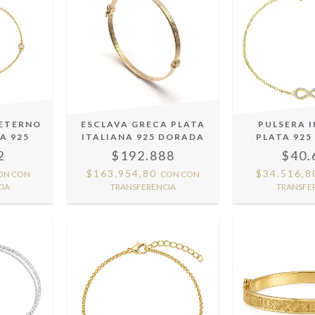
 ETERNO
ESCLAVA GRECA PLATA
PULSERA 
A 925
ITALIANA 925 DORADA
PLATA 92
2
$192.888
$40.
$163.954,80
$34.516,
ON
CON
CON
CON
IA
TRANSFERENCIA
TRANSFE