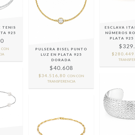
 TENIS
ESCLAVA IT
TA 925
NÚMEROS R
PLATA 92
20
$329
N
CON
PULSERA BISEL PUNTO
$280.44
IA
LUZ EN PLATA 925
TRANSFE
DORADA
$40.608
$34.516,80
CON
CON
TRANSFERENCIA