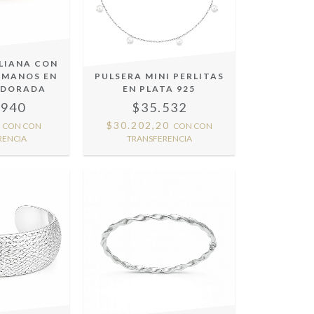
ALIANA CON
OMANOS EN
PULSERA MINI PERLITAS
5 DORADA
EN PLATA 925
.940
$35.532
9
$30.202,20
CON
CON
CON
CON
RENCIA
TRANSFERENCIA