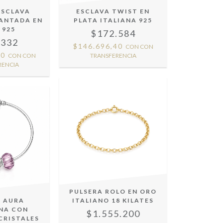
ESCLAVA
ESCLAVA TWIST EN
MANTADA EN
PLATA ITALIANA 925
 925
$172.584
.332
$146.696,40
CON
CON
20
CON
CON
TRANSFERENCIA
RENCIA
PULSERA ROLO EN ORO
A AURA
ITALIANO 18 KILATES
INA CON
$1.555.200
CRISTALES