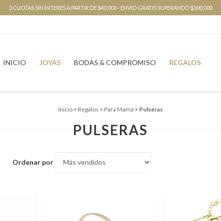
3 CUOTAS SIN INTERES A PARTIR DE $40.000 - ENVIO GRATIS SUPERANDO $300.000
INICIO
JOYAS
BODAS & COMPROMISO
REGALOS
Inicio
>
Regalos
>
Para Mamá
>
Pulseras
PULSERAS
Ordenar por