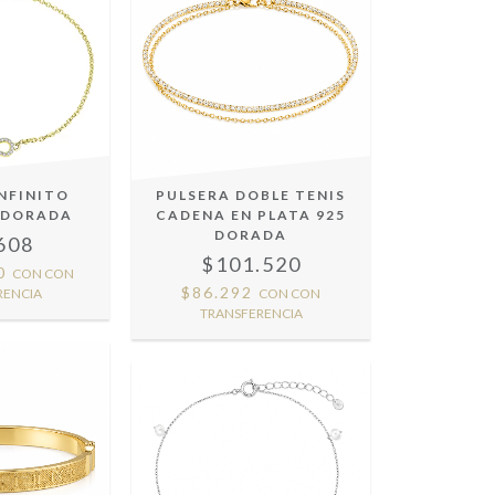
INFINITO
PULSERA DOBLE TENIS
5 DORADA
CADENA EN PLATA 925
DORADA
608
$101.520
80
CON
CON
$86.292
RENCIA
CON
CON
TRANSFERENCIA