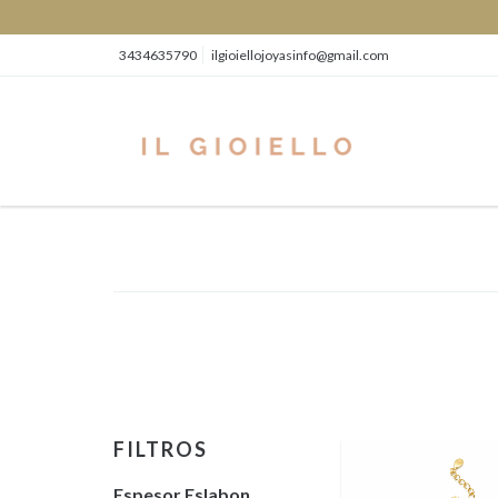
3434635790
ilgioiellojoyasinfo@gmail.com
FILTROS
Espesor Eslabon