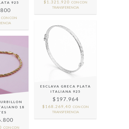
$1.321.920
CON
CON
LATA 925
TRANSFERENCIA
.800
0
CON
CON
RENCIA
ESCLAVA GRECA PLATA
ITALIANA 925
$197.964
OURBILLON
$168.269,40
CON
CON
TALIANO 18
TRANSFERENCIA
TES
6.800
80
CON
CON