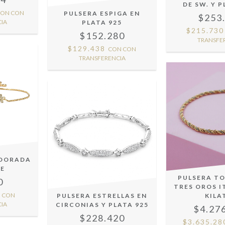
DE SW. Y P
CON
CON
PULSERA ESPIGA EN
$253
IA
PLATA 925
$215.73
$152.280
TRANSFE
$129.438
CON
CON
TRANSFERENCIA
 DORADA
LE
PULSERA T
0
TRES OROS I
N
CON
PULSERA ESTRELLAS EN
KILA
IA
CIRCONIAS Y PLATA 925
$4.27
$228.420
$3.635.2