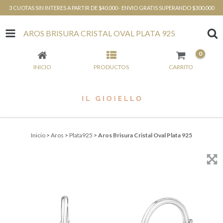
3 CUOTAS SIN INTERES A PARTIR DE $40.000 - ENVIO GRATIS SUPERANDO $300.000
AROS BRISURA CRISTAL OVAL PLATA 925
0
INICIO
PRODUCTOS
CARRITO
Inicio
>
Aros
>
Plata925
>
Aros Brisura Cristal Oval Plata 925