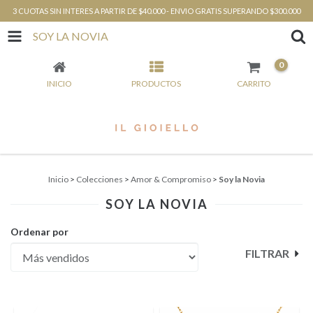
3 CUOTAS SIN INTERES A PARTIR DE $40.000 - ENVIO GRATIS SUPERANDO $300.000
SOY LA NOVIA
0
INICIO
PRODUCTOS
CARRITO
Inicio
>
Colecciones
>
Amor & Compromiso
>
Soy la Novia
SOY LA NOVIA
Ordenar por
FILTRAR