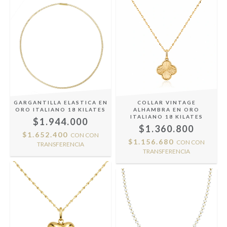
GARGANTILLA ELASTICA EN
COLLAR VINTAGE
ORO ITALIANO 18 KILATES
ALHAMBRA EN ORO
ITALIANO 18 KILATES
$1.944.000
$1.360.800
$1.652.400
CON
CON
$1.156.680
CON
CON
TRANSFERENCIA
TRANSFERENCIA