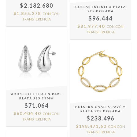
$2.182.680
COLLAR INFINITO PLATA
925 DORADA
$1.855.278
CON
CON
$96.444
TRANSFERENCIA
$81.977,40
CON
CON
TRANSFERENCIA
AROS BOTTEGA EN PAVE
PLATA 925 25MM
$71.064
PULSERA OVALES PAVÉ Y
PLATA 925 DORADA
$60.404,40
CON
CON
$233.496
TRANSFERENCIA
$198.471,60
CON
CON
TRANSFERENCIA