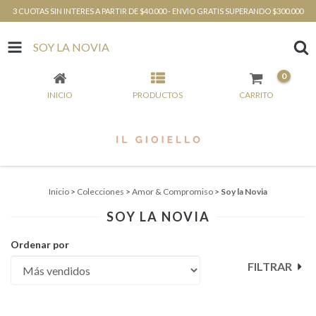
3 CUOTAS SIN INTERES A PARTIR DE $40.000 - ENVIO GRATIS SUPERANDO $300.000
SOY LA NOVIA
0
INICIO
PRODUCTOS
CARRITO
Inicio
>
Colecciones
>
Amor & Compromiso
>
Soy la Novia
SOY LA NOVIA
Ordenar por
FILTRAR