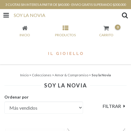
3 CUOTAS SIN INTERES A PARTIR DE $40.000 - ENVIO GRATIS SUPERANDO $300.000
SOY LA NOVIA
0
INICIO
PRODUCTOS
CARRITO
Inicio
>
Colecciones
>
Amor & Compromiso
>
Soy la Novia
SOY LA NOVIA
Ordenar por
FILTRAR