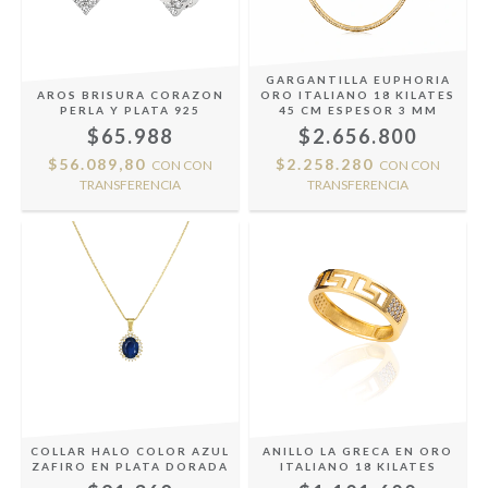
GARGANTILLA EUPHORIA
AROS BRISURA CORAZON
ORO ITALIANO 18 KILATES
PERLA Y PLATA 925
45 CM ESPESOR 3 MM
$65.988
$2.656.800
$56.089,80
$2.258.280
CON
CON
CON
CON
TRANSFERENCIA
TRANSFERENCIA
COLLAR HALO COLOR AZUL
ANILLO LA GRECA EN ORO
ZAFIRO EN PLATA DORADA
ITALIANO 18 KILATES