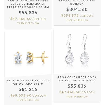
ARGOLLAS HUGGIES PAVÉ
ESMERALDA PLATA 925
VERDE ESMERALDA EN
DORADA
PLATA 925 DORADA 15 MM
$304.560
$55.836
$258.876
CON
CON
$47.460,60
CON
CON
TRANSFERENCIA
TRANSFERENCIA
AROS COLGANTES GOTA
AROS GOTA PAVÉ EN PLATA
CRISTAL EN PLATA 925
925 DORADA 10 MM
$55.836
$81.216
$47.460,60
CON
CON
$69.033,60
CON
CON
TRANSFERENCIA
TRANSFERENCIA