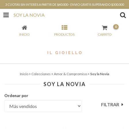
3 CUOTAS SIN INTERES A PARTIR DE $40.000 - ENVIO GRATIS SUPERANDO $300.000
SOY LA NOVIA
0
INICIO
PRODUCTOS
CARRITO
Inicio
>
Colecciones
>
Amor & Compromiso
>
Soy la Novia
SOY LA NOVIA
Ordenar por
FILTRAR